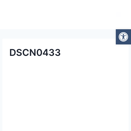
Otwórz
DSCN0433