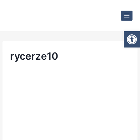
Otwórz
rycerze10