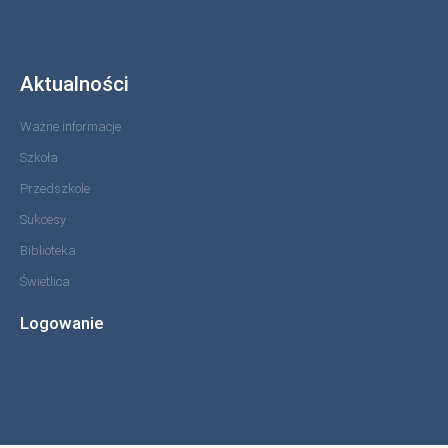
Aktualności
Ważne informacje
Szkoła
Przedszkole
Sukcesy
Biblioteka
Świetlica
Logowanie