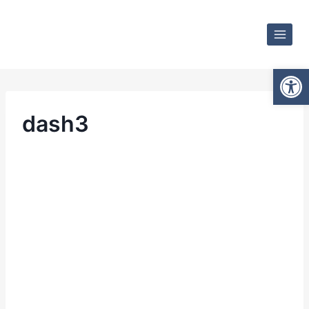
Otwórz
dash3