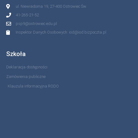
ul. Niewiadoma 19, 27-400 Ostrowiec Św.
41-265-21-52
psp9@ostrowiec.edu.pl
Inspektor Danych Osobowych: iod@iod.bizpoczta.pl
Szkoła
Deklaracja dostępności
Zamówienia publiczne
Klauzula informacyjna RODO