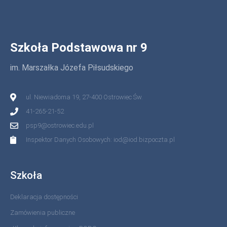
Szkoła Podstawowa nr 9
im. Marszałka Józefa Piłsudskiego
ul. Niewiadoma 19, 27-400 Ostrowiec Św.
41-265-21-52
psp9@ostrowiec.edu.pl
Inspektor Danych Osobowych: iod@iod.bizpoczta.pl
Szkoła
Deklaracja dostępności
Zamówienia publiczne