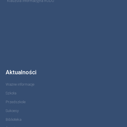
Klauzula informacyjna RODO
Aktualności
Ważne informacje
Szkoła
Przedszkole
Sukcesy
Biblioteka