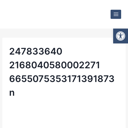
Otwórz
247833640
2168040580002271
6655075353171391873
n