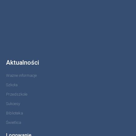
Aktualności
Ważne informacje
Szkoła
Przedszkole
Sukcesy
Biblioteka
Świetlica
Logowanie