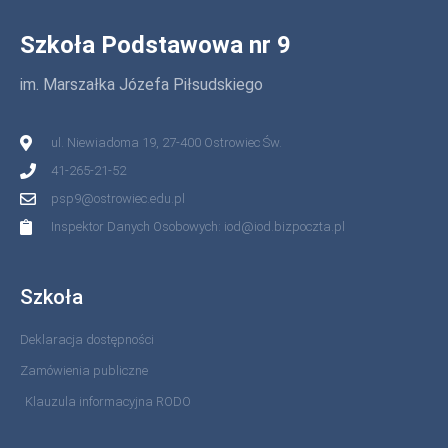
Szkoła Podstawowa nr 9
im. Marszałka Józefa Piłsudskiego
ul. Niewiadoma 19, 27-400 Ostrowiec Św.
41-265-21-52
psp9@ostrowiec.edu.pl
Inspektor Danych Osobowych: iod@iod.bizpoczta.pl
Szkoła
Deklaracja dostępności
Zamówienia publiczne
Klauzula informacyjna RODO