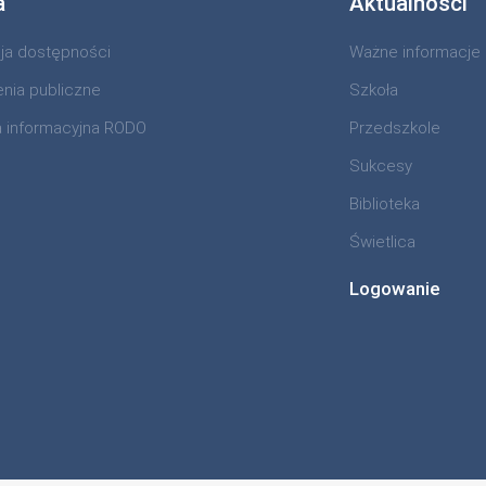
a
Aktualności
cja dostępności
Ważne informacje
nia publiczne
Szkoła
a informacyjna RODO
Przedszkole
Sukcesy
Biblioteka
Świetlica
Logowanie