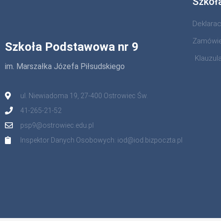
Szkoł
Deklara
Zamówie
Szkoła Podstawowa nr 9
Klauzul
im. Marszałka Józefa Piłsudskiego
ul. Niewiadoma 19, 27-400 Ostrowiec Św.
41-265-21-52
psp9@ostrowiec.edu.pl
Inspektor Danych Osobowych: iod@iod.bizpoczta.pl