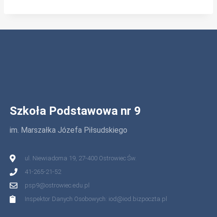
Szkoła Podstawowa nr 9
im. Marszałka Józefa Piłsudskiego
ul. Niewiadoma 19, 27-400 Ostrowiec Św.
41-265-21-52
psp9@ostrowiec.edu.pl
Inspektor Danych Osobowych: iod@iod.bizpoczta.pl