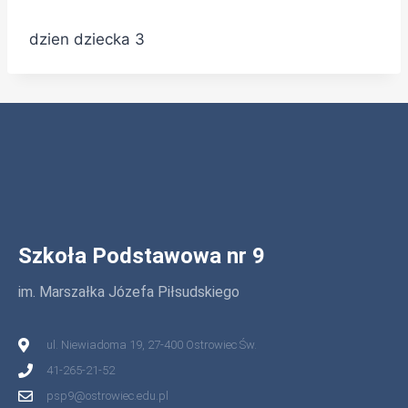
dzien dziecka 3
Szkoła Podstawowa nr 9
im. Marszałka Józefa Piłsudskiego
ul. Niewiadoma 19, 27-400 Ostrowiec Św.
41-265-21-52
psp9@ostrowiec.edu.pl