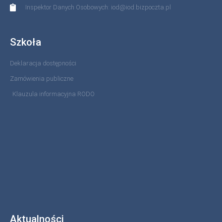
Inspektor Danych Osobowych: iod@iod.bizpoczta.pl
Szkoła
Deklaracja dostępności
Zamówienia publiczne
Klauzula informacyjna RODO
Aktualności