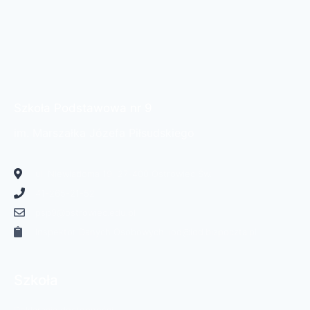
Szkoła Podstawowa nr 9
im. Marszałka Józefa Piłsudskiego
ul. Niewiadoma 19, 27-400 Ostrowiec Św.
41-265-21-52
psp9@ostrowiec.edu.pl
Inspektor Danych Osobowych: iod@iod.bizpoczta.pl
Szkoła