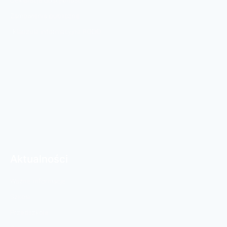
Deklaracja dostępności
Zamówienia publiczne
Klauzula informacyjna RODO
Aktualności
Ważne informacje
Szkoła
Przedszkole