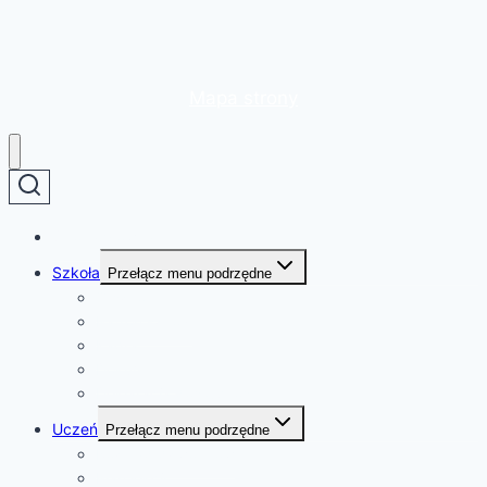
Mapa strony
Strona główna
Szkoła
Przełącz menu podrzędne
O szkole
Patron szkoły
Kadra
Dokumenty
Deklaracja dostępności
Uczeń
Przełącz menu podrzędne
Rozkład dzwonków
Plan lekcji