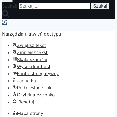
Szukaj:
Otwórz
pasek
Narzędzia ułatwień dostępu
narzędzi
Zwiększ tekst
Zmniejsz tekst
Skala szarości
Wysoki kontrast
Kontrast negatywny
Jasne tło
Podkreślone linki
Czytelna czcionka
Resetuj
Mapa strony