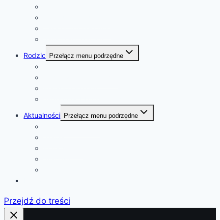
Konkursy
Kalendarz wydarzeń
Zajęcia pozalekcyjne
Samorząd Szkolny
Rodzic
Przełącz menu podrzędne
Rekrutacja do szkoły i przedszkola
Podręczniki i programy
Pedagog szkolny
e-Dziennik Librus Synergia
Aktualności
Przełącz menu podrzędne
Ważne informacje
Szkoła
Przedszkole
Sukcesy
Biblioteka
Kontakt
Przejdź do treści