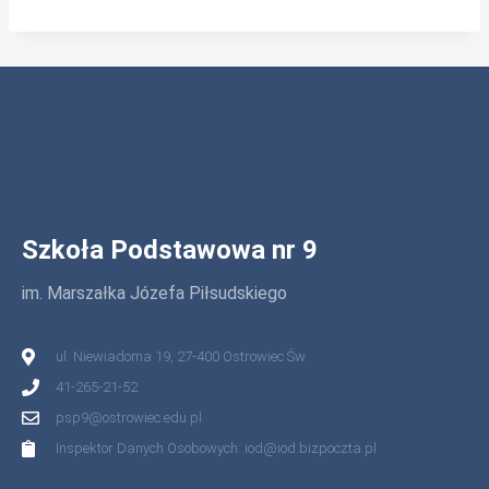
Szkoła Podstawowa nr 9
im. Marszałka Józefa Piłsudskiego
ul. Niewiadoma 19, 27-400 Ostrowiec Św.
41-265-21-52
psp9@ostrowiec.edu.pl
Inspektor Danych Osobowych: iod@iod.bizpoczta.pl