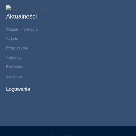
Aktualności
Ważne informacje
Szkoła
Przedszkole
Sukcesy
Biblioteka
Świetlica
Logowanie