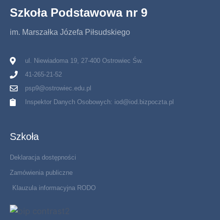
Szkoła Podstawowa nr 9
im. Marszałka Józefa Piłsudskiego
ul. Niewiadoma 19, 27-400 Ostrowiec Św.
41-265-21-52
psp9@ostrowiec.edu.pl
Inspektor Danych Osobowych: iod@iod.bizpoczta.pl
Szkoła
Deklaracja dostępności
Zamówienia publiczne
Klauzula informacyjna RODO