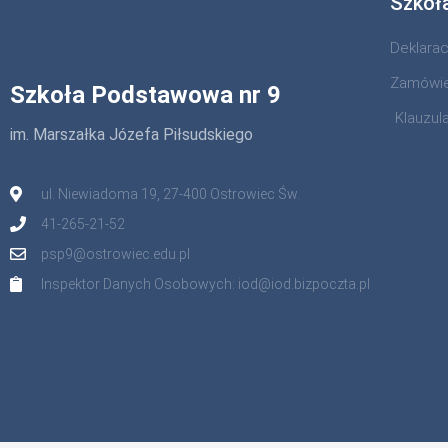
Szkoł
Deklara
Zamówie
Szkoła Podstawowa nr 9
Klauzul
im. Marszałka Józefa Piłsudskiego
ul. Niewiadoma 19, 27-400 Ostrowiec Św.
41-265-21-52
psp9@ostrowiec.edu.pl
Inspektor Danych Osobowych: iod@iod.bizpoczta.pl