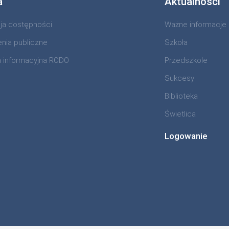
a
Aktualności
cja dostępności
Ważne informacje
nia publiczne
Szkoła
a informacyjna RODO
Przedszkole
Sukcesy
Biblioteka
Świetlica
Logowanie