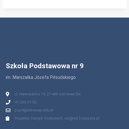
Szkoła Podstawowa nr 9
im. Marszałka Józefa Piłsudskiego
ul. Niewiadoma 19, 27-400 Ostrowiec Św.
41-265-21-52
psp9@ostrowiec.edu.pl
Inspektor Danych Osobowych: iod@iod.bizpoczta.pl