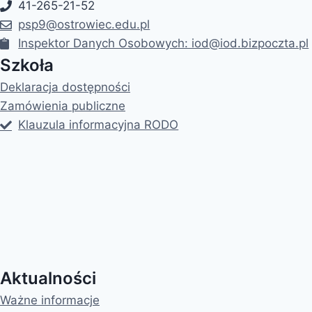
41-265-21-52
psp9@ostrowiec.edu.pl
Inspektor Danych Osobowych: iod@iod.bizpoczta.pl
Szkoła
Deklaracja dostępności
Zamówienia publiczne
Klauzula informacyjna RODO
Aktualności
Ważne informacje