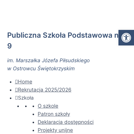
Przejdź
do
treści
Ot
Publiczna Szkoła Podstawowa nr
9
im. Marszałka Józefa Piłsudskiego
w Ostrowcu Świętokrzyskim
Home
Rekrutacja 2025/2026
Szkoła
O szkole
Patron szkoły
Deklaracja dostępności
Projekty unijne